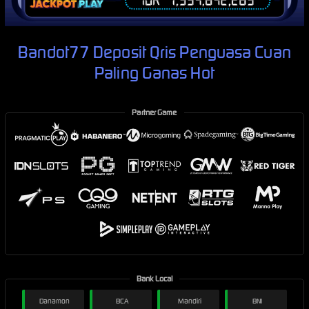
Bandot77 Deposit Qris Penguasa Cuan
Paling Ganas Hot
Partner Game
Bank Local
Danamon
BCA
Mandiri
BNI